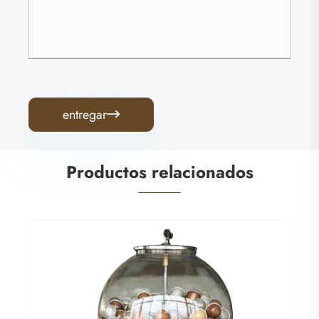
entregar

Productos relacionados
Máquina de gashapon de caramelo
Ver más >>